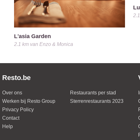
Lu
2.
L'asia Garden
2.1 km
van
Enzo & Monica
Resto.be
Over ons
Restaurants per stad
Werken bij Resto Group
Sterrenrestaurants 2023
Privacy Policy
Contact
Help