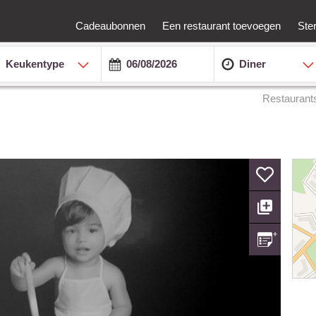
Cadeaubonnen
Een restaurant toevoegen
Ste
Keukentype
Diner
Restaurant