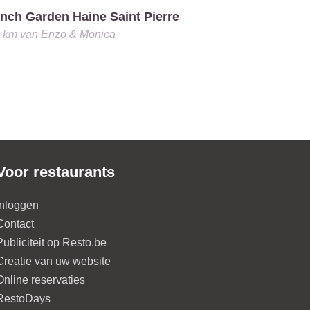
nch Garden Haine Saint Pierre
Les Mervei
1 km
van
Enzo & Monica
3.6 km
van
E
Voor restaurants
Inloggen
Contact
Publiciteit op Resto.be
Creatie van uw website
Online reservaties
RestoDays