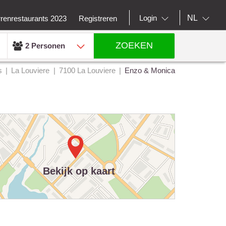
NL
Login
rrenrestaurants 2023
Registreren
ZOEKEN
2 Personen
s
La Louviere
7100 La Louviere
Enzo & Monica
Bekijk op kaart