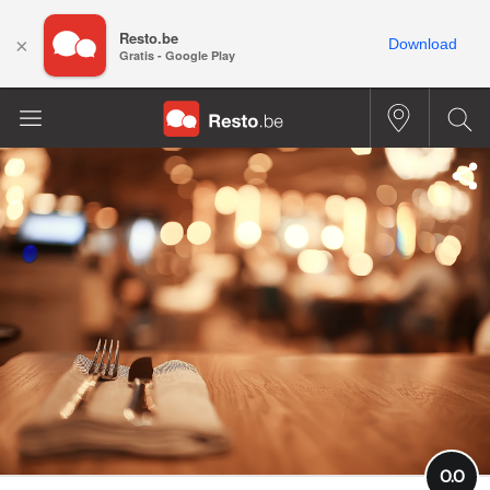
Resto.be
×
Download
Gratis - Google Play
0.0