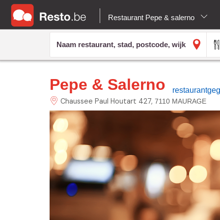
Restaurant Pepe & salerno
Pepe & Salerno
restaurantge
Chaussee Paul Houtart
427
7110 MAURAGE