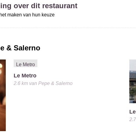
ing over dit restaurant
j het maken van hun keuze
e & Salerno
Le Metro
2.6 km
van
Pepe & Salerno
Le
2.