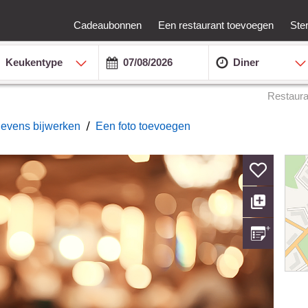
Cadeaubonnen
Een restaurant toevoegen
Ste
Keukentype
Diner
Restaura
/
gevens bijwerken
Een foto toevoegen