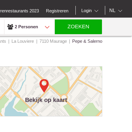
NL
Login
rrenrestaurants 2023
Registreren
ZOEKEN
2 Personen
nts
La Louviere
7110 Maurage
Pepe & Salerno
Bekijk op kaart