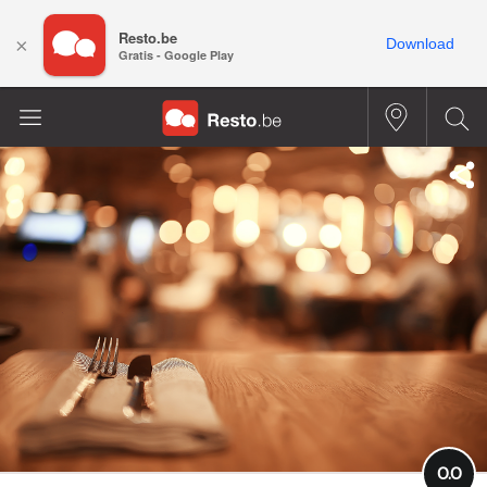
Resto.be
×
Download
Gratis - Google Play
0.0