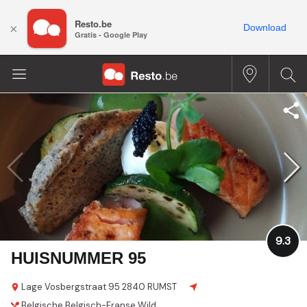
Resto.be
×
Download
Gratis - Google Play
9.3
HUISNUMMER 95
Lage Vosbergstraat 95
2840 RUMST
Belgische
Belgisch-Franse
Wild