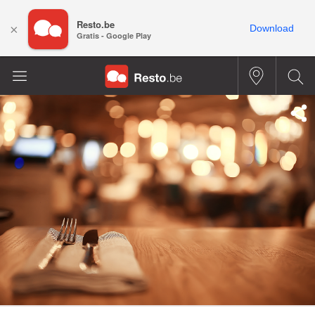
Resto.be
×
Download
Gratis - Google Play