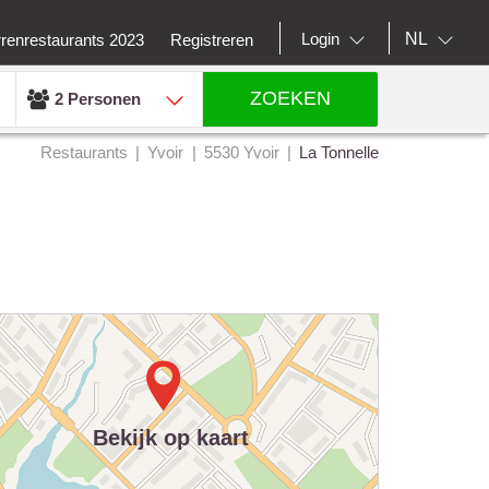
NL
Login
rrenrestaurants 2023
Registreren
ZOEKEN
2 Personen
Restaurants
Yvoir
5530 Yvoir
La Tonnelle
Bekijk op kaart