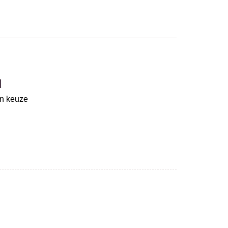
d
un keuze