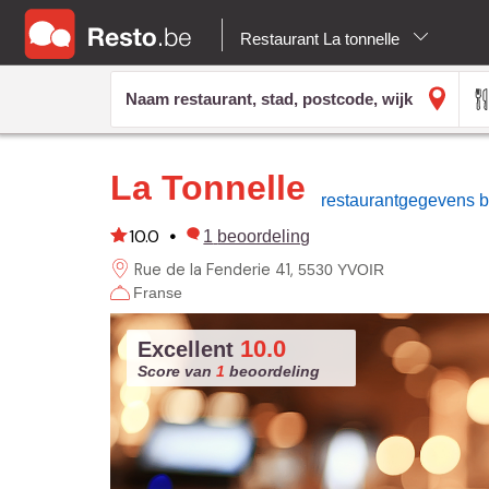
Restaurant La tonnelle
La Tonnelle
restaurantgegevens 
10.0
•
1
beoordeling
Rue de la Fenderie
41
5530 YVOIR
Franse
10.0
Excellent
Score van
1
beoordeling