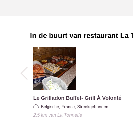
In de buurt van restaurant
La 
Le Grilladon Buffet- Grill À Volonté
Belgische, Franse, Streekgebonden
2.5 km
van
La Tonnelle