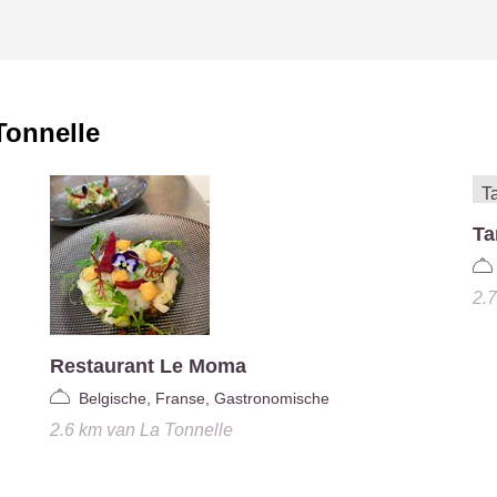
Tonnelle
Ta
2.
Restaurant Le Moma
Belgische, Franse, Gastronomische
2.6 km
van
La Tonnelle