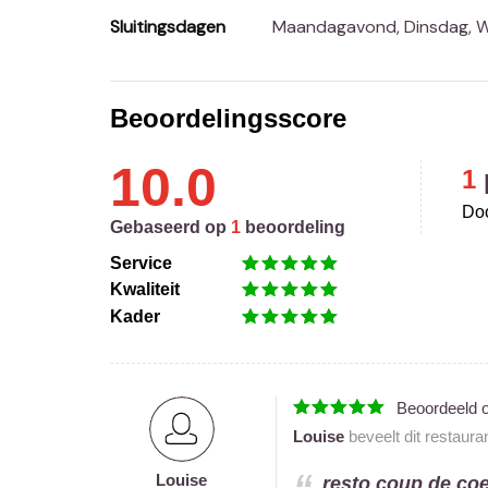
Sluitingsdagen
Maandagavond, Dinsdag,
Beoordelingsscore
10.0
1
Doo
Gebaseerd op
1
beoordeling
Service
Kwaliteit
Kader
Beoordeeld 
Louise
beveelt dit restaura
Louise
resto coup de coe