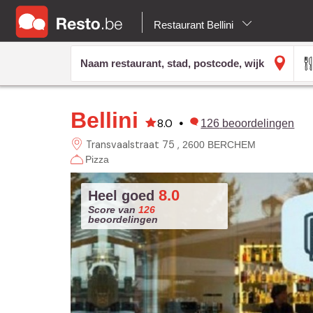
Restaurant Bellini
Bellini
8.0
•
126
beoordelingen
Transvaalstraat 75
2600 BERCHEM
Pizza
8.0
Heel goed
Score van
126
beoordelingen