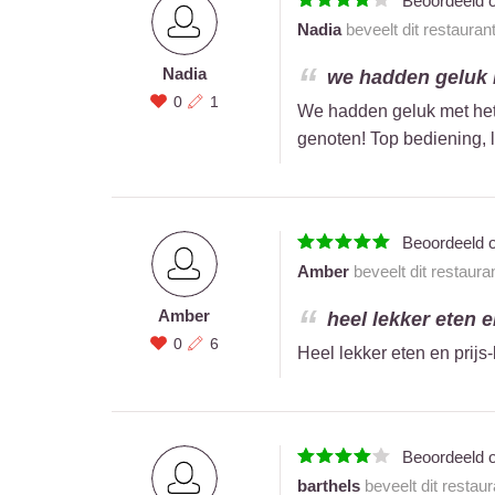
Beoordeeld 
Nadia
beveelt dit restauran
Nadia
we hadden geluk 
0
1
We hadden geluk met het 
genoten! Top bediening, 
Beoordeeld 
Amber
beveelt dit restaura
Amber
heel lekker eten en
0
6
Heel lekker eten en prijs-k
Beoordeeld 
barthels
beveelt dit restau