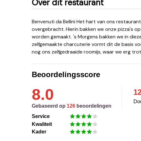
Over dit restaurant
Benvenuti da Bellini Het hart van ons restaurant is een authentieke houtoven, die we uit Italië hebben
overgebracht. Hierin bakken we onze pizza's op 
worden gemaakt. 's Morgens bakken we in diez
zelfgemaakte charcuterie vormt dit de basis voor 
nog ons zelfgedraaide roomijs, waar we erg trot
Beoordelingsscore
8.0
1
Doo
Gebaseerd op
126
beoordelingen
Service
Kwaliteit
Kader