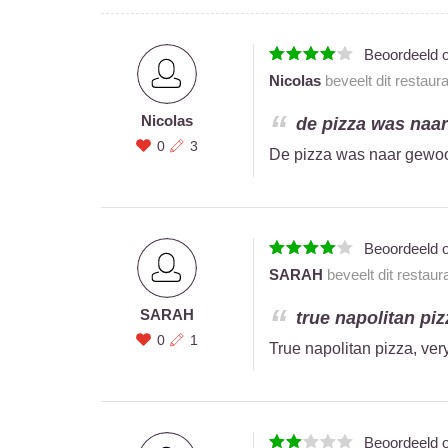
Beoordeeld 
Nicolas
beveelt dit restaur
Nicolas
de pizza was naar 
0
3
De pizza was naar gewoon
Beoordeeld 
SARAH
beveelt dit restaur
SARAH
true napolitan pizz
0
1
True napolitan pizza, very
Beoordeeld 