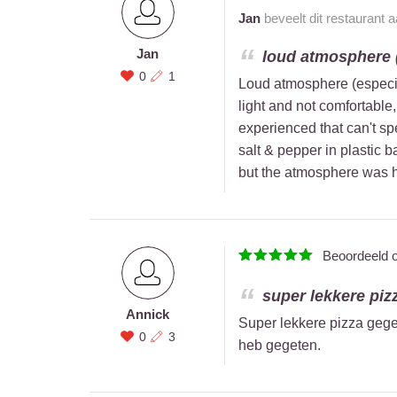
Jan
beveelt dit restaurant 
Jan
loud atmosphere (
0
1
Loud atmosphere (especial
light and not comfortable,
experienced that can't spe
salt & pepper in plastic b
but the atmosphere was h
Beoordeeld 
super lekkere piz
Annick
Super lekkere pizza gege
0
3
heb gegeten.