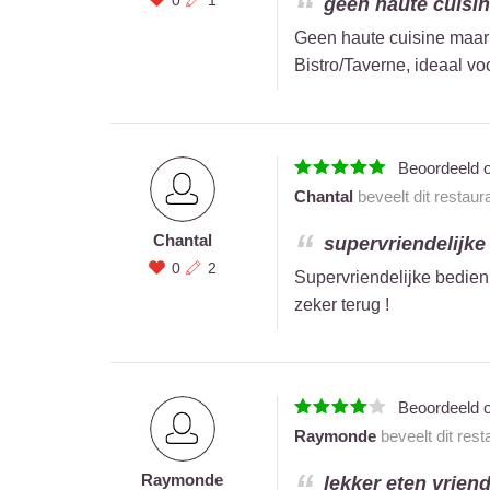
geen haute cuisin
Geen haute cuisine maar 
Bistro/Taverne, ideaal vo
Beoordeeld 
Chantal
beveelt dit restaur
Chantal
supervriendelijke
0
2
Supervriendelijke bedien
zeker terug !
Beoordeeld 
Raymonde
beveelt dit res
Raymonde
lekker eten vriend