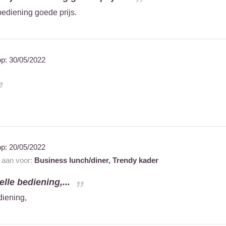
bediening goede prijs.
op:
30/05/2022
op:
20/05/2022
t aan voor:
Business lunch/diner,
Trendy kader
elle bediening,...
diening,