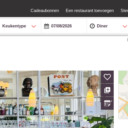
Cadeaubonnen
Een restaurant toevoegen
Ste
Keukentype
Diner