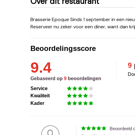
Over dit restaurant
Brasserie Epoque Sinds 1 september in een nieuw jasje gestoken en ook open op weekavonden!
Reserveer nu zeker voor een diner, want dan krijg
Beoordelingsscore
9.4
9
Doo
Gebaseerd op
9
beoordelingen
Service
Kwaliteit
Kader
Beoordeeld 