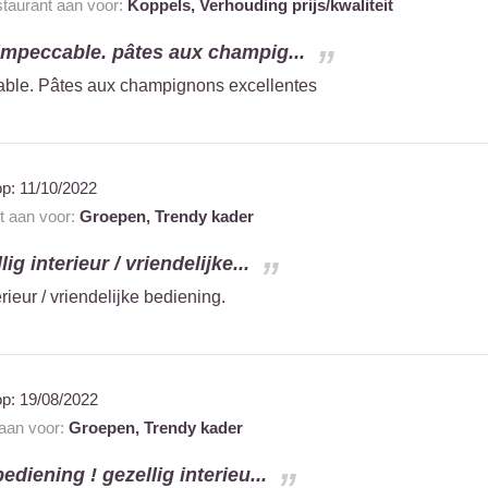
staurant aan voor:
Koppels,
Verhouding prijs/kwaliteit
 impeccable. pâtes aux champig...
able. Pâtes aux champignons excellentes
op:
11/10/2022
nt aan voor:
Groepen,
Trendy kader
lig interieur / vriendelijke...
erieur / vriendelijke bediening.
op:
19/08/2022
 aan voor:
Groepen,
Trendy kader
ediening ! gezellig interieu...