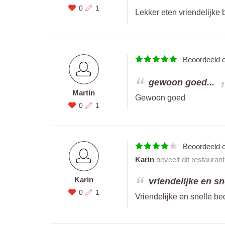
0
1
Lekker eten vriendelijke 
Beoordeeld 
gewoon goed...
Martin
Gewoon goed
0
1
Beoordeeld 
Karin
beveelt dit restauran
Karin
vriendelijke en sn
0
1
Vriendelijke en snelle be