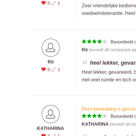
0
1
Zeer vriendelijke bedieni
voedselintolerantie. Hee
Beoordeeld 
Rit
beveelt dit restaurant a
Rit
heel lekker, gevar
0
1
Heel lekker, gevarieerd, 
met veel ruimte en toch 
Deze beoordeling is geschr
Beoordeeld 
KATHARINA
beveelt dit r
KATHARINA
0
1