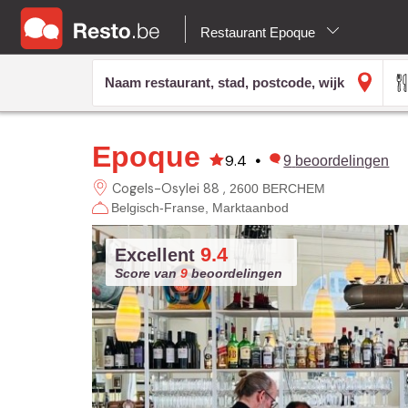
Restaurant Epoque
Epoque
9.4
•
9
beoordelingen
Cogels-Osylei 88
2600 BERCHEM
Belgisch-Franse
Marktaanbod
9.4
Excellent
Score van
9
beoordelingen