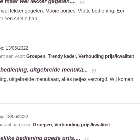
e maar wel lekker gegeten....
wel lekker gegeten. Mooie porties. Vlotte bediening. Een
or een snelle hap.
op:
13/06/2022
ant aan voor:
Groepen,
Trendy kader,
Verhouding prijs/kwaliteit
 bediening, uitgebreide menuka...
ing, uitgebreide menukaart, alles netjes verzorgd. Wij komen
op:
13/06/2022
taurant aan voor:
Groepen,
Verhouding prijs/kwaliteit
elijke bediening goede prijs....