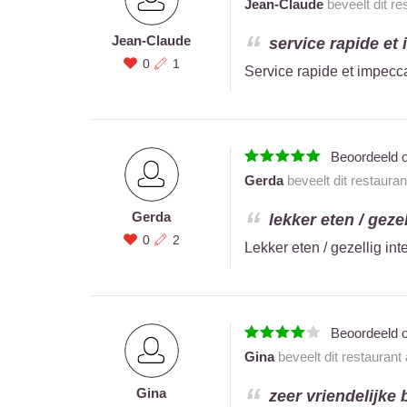
Jean-Claude
beveelt dit re
Jean-Claude
service rapide et
0
1
Service rapide et impecc
Beoordeeld 
Gerda
beveelt dit restaura
Gerda
lekker eten / gezel
0
2
Lekker eten / gezellig int
Beoordeeld 
Gina
beveelt dit restaurant
Gina
zeer vriendelijke b