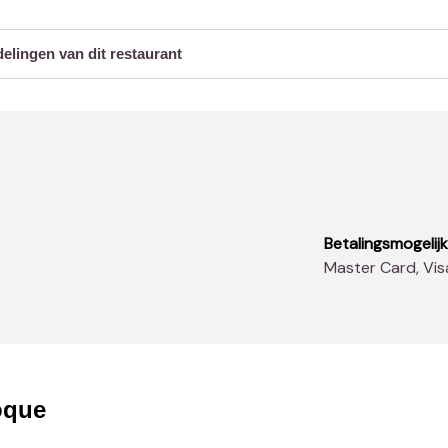
delingen van dit restaurant
Betalingsmogelij
Master Card, Vi
oque