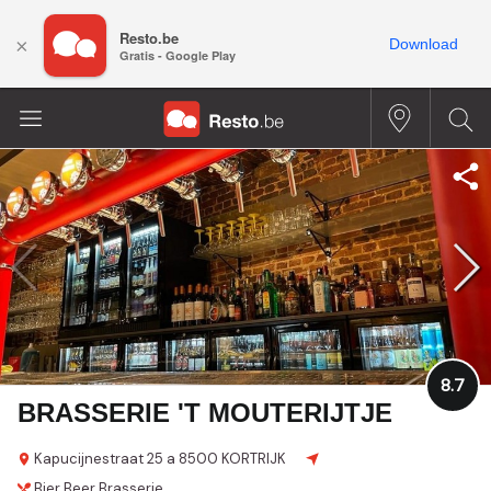
Resto.be
×
Download
Gratis - Google Play
8.7
BRASSERIE 'T MOUTERIJTJE
Kapucijnestraat 25 a
8500 KORTRIJK
Bier
Beer
Brasserie