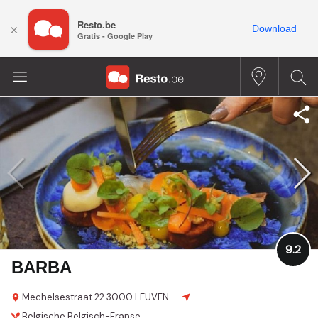
Resto.be
×
Download
Gratis - Google Play
9.2
BARBA
Mechelsestraat 22
3000 LEUVEN
Belgische
Belgisch-Franse