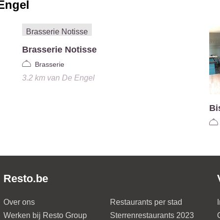
Engel
Brasserie Notisse
Brasserie
3.2 km
van
De Engel
Bi
Resto.be
Over ons
Restaurants per stad
Werken bij Resto Group
Sterrenrestaurants 2023