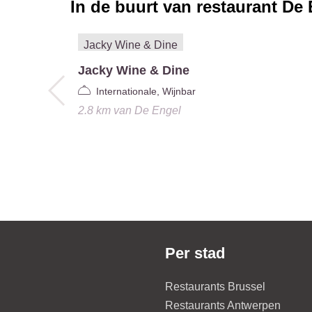
In de buurt van restaurant
De 
Jacky Wine & Dine
Internationale, Wijnbar
2.8 km
van
De Engel
Per stad
Restaurants Brussel
Restaurants Antwerpen