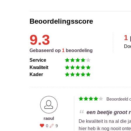
Beoordelingsscore
9.3
1
Doo
Gebaseerd op
1
beoordeling
Service
Kwaliteit
Kader
Beoordeeld 
een beetje groot r
raoul
De kwaliteit is na al die
0
9
hier heb ik nog nooit on