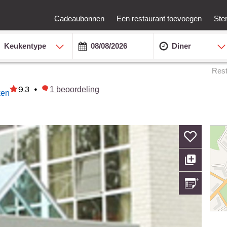
Cadeaubonnen
Een restaurant toevoegen
Ste
Keukentype
Diner
Rest
9.3
•
1
beoordeling
ken