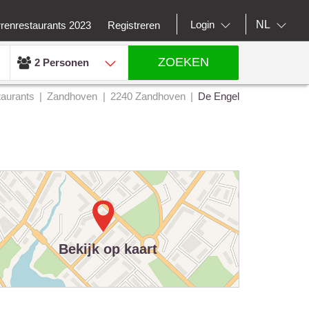
NL
Login
rrenrestaurants 2023
Registreren
ZOEKEN
2 Personen
aurants
Zandhoven
2240 Zandhoven
De Engel
Bekijk op kaart