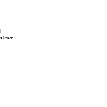
d
un keuze