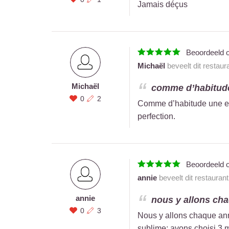
Jamais déçus
Beoordeeld 
Michaël
beveelt dit restaur
Michaël
comme d’habitude 
0
2
Comme d’habitude une exp
perfection.
Beoordeeld 
annie
beveelt dit restauran
annie
nous y allons chaq
0
3
Nous y allons chaque année
sublime; avons choisi 3 me