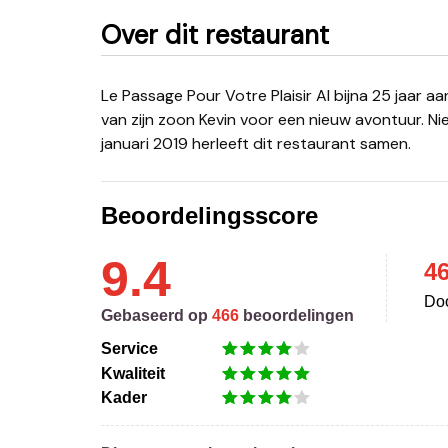
Over dit restaurant
Le Passage Pour Votre Plaisir Al bijna 25 jaar aan het roer, Rocky Renaud heeft gezelschap gekregen
van zijn zoon Kevin voor een nieuw avontuur. Nie
januari 2019 herleeft dit restaurant samen.
Beoordelingsscore
9.4
4
Doo
Gebaseerd op
466
beoordelingen
Service
Kwaliteit
Kader