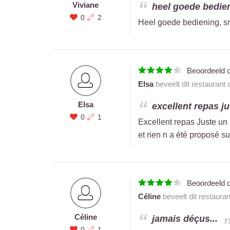
Viviane
heel goede bedieni
0
2
Heel goede bediening, sm
Beoordeeld 
Elsa
beveelt dit restaurant
Elsa
excellent repas ju
0
1
Excellent repas Juste un
et rien n a été proposé s
Beoordeeld 
Céline
beveelt dit restaura
Céline
jamais déçus...
0
1