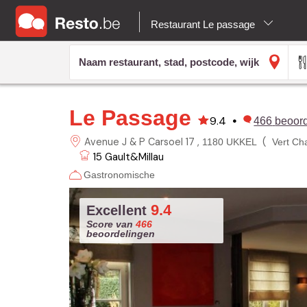
Restaurant Le passage
Le Passage
9.4
•
466
beoor
Avenue J & P Carsoel 17
(
1180 UKKEL
Vert Ch
15
Gault&Millau
Gastronomische
9.4
Excellent
Score van
466
beoordelingen