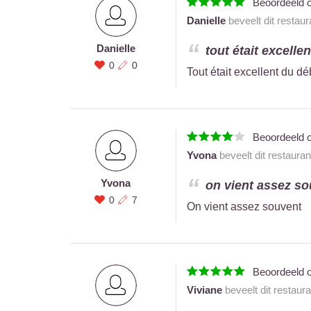
Beoordeeld 
Danielle
beveelt dit restau
Danielle
tout était excellen
0
0
Tout était excellent du déb
Beoordeeld 
Yvona
beveelt dit restaura
Yvona
on vient assez so
0
7
On vient assez souvent
Beoordeeld 
Viviane
beveelt dit restaur