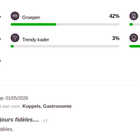
%
42%
Groepen
%
3%
Trendy kader
%
op:
01/05/2026
t aan voor:
Koppels,
Gastronomie
ours fidèles....
dèles.