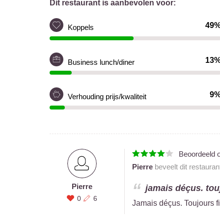
Dit restaurant is aanbevolen voor:
49
Koppels
13
Business lunch/diner
9
Verhouding prijs/kwaliteit
Beoordeeld 
Pierre
beveelt dit restauran
Pierre
jamais déçus. touj
0
6
Jamais déçus. Toujours fi