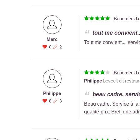
Beoordeeld 
tout me convient..
Marc
Tout me convient.... serv
0
2
Beoordeeld 
Philippe
beveelt dit restau
Philippe
beau cadre. servic
0
3
Beau cadre. Service à la f
qualité-prix. Bref, une adr