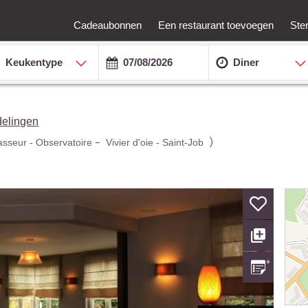
Cadeaubonnen
Een restaurant toevoegen
Ste
Keukentype
Diner
delingen
-
)
asseur - Observatoire
Vivier d'oie - Saint-Job